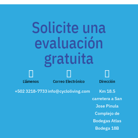
Solicite una
evaluación
gratuita



Llámenos
Correo Electrónico
Dirección
+502 3218-7733
info@cycloliving.com
Km 18.5
carretera a San
Jose Pinula
Complejo de
Bodegas Atlas
Bodega 18B